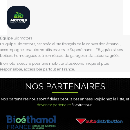
Équipe Biomotors
L'Équipe Biomotors, 1er spécialiste français de la conversion éthanol,
accompagne les automobilistes vers le Superéthanol-E85 grâce à ses
boîtiers homologués et à son réseau de garages installateurs agréés.
Biomotors œuvre pour une mobilité plus économique et plus
responsable, accessible partout en France.
NOS PARTENAIRES
Nos partenaires nous sont fidèles depuis des années. Rejoignez la liste, et
devenez partenaire
à votre tour !