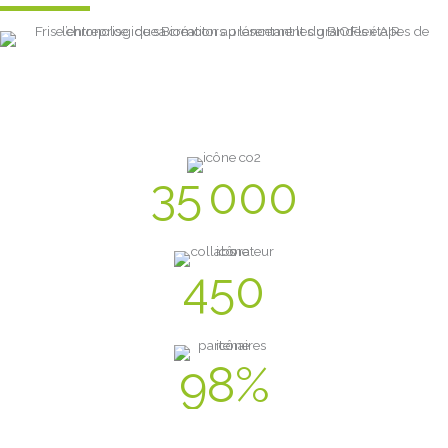
Quelques chiffres :
35 000
tonnes de CO2 économisées
450
garages partenaires
98
%
du territoire national couvert