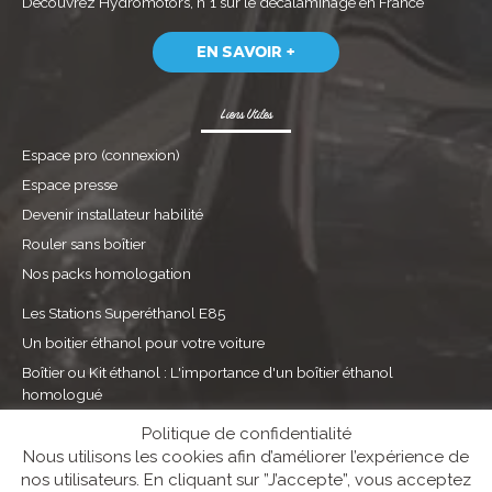
Découvrez
Hydromotors, n°1 sur le décalaminage
en France
EN SAVOIR +
Liens Utiles
Espace pro (connexion)
Espace presse
Devenir installateur habilité
Rouler sans boîtier
Nos packs homologation
Les Stations Superéthanol E85
Un boitier éthanol pour votre voiture
Boîtier ou Kit éthanol : L'importance d'un boîtier éthanol
homologué
Boîtier Flex fuel : l'équipement pour convertir sa voiture à l'éthanol
Politique de confidentialité
Nous utilisons les cookies afin d’améliorer l’expérience de
nos utilisateurs. En cliquant sur ”J’accepte”, vous acceptez
Guide utilisateur
|
Mentions légales
|
Protection des données