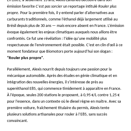
En 2001, à seulement 13 ans, Alexis Landrieu découvre dans son
émission favorite
C’est pas sorcier
un reportage intitulé
Rouler plus
propre
. Pour la première fois, il y entend parler d’alternatives aux
carburants traditionnels, comme l’éthanol déjà largement utilisé au
Brésil depuis plus de 30 ans — mais encore absent en France. L’émission
évoque également les enjeux climatiques auxquels nous allions être
confrontés. Ce fut une révélation : l’idée qu’une mobilité plus
respectueuse de l’environnement était possible. C’est en clin d’œil à ce
moment fondateur que Biomotors porte aujourd’hui son slogan :
“Rouler plus propre”
.
Parallèlement, Alexis nourrit depuis toujours une passion pour la
mécanique automobile. Après des études en génie climatique et en
intégration des nouvelles énergies, il s’intéresse de près au
superéthanol E85, qui commence timidement à apparaître en France.
À l’époque, seules 200 stations le proposent, à 0,95 €/L contre 1,25 €
pour l’essence, dans un contexte où le diesel règne en maître. Avec sa
première voiture, fraîchement titulaire du permis, Alexis tente
plusieurs solutions artisanales pour rouler à l’E85, sans succès
convaincant.