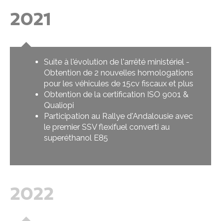
2021
Suite à l'évolution de l'arrêté ministériel -
Obtention de 2 nouvelles homologations
pour les véhicules de 15cv fiscaux et plus
Obtention de la certification ISO 9001 &
Qualiopi
Participation au Rallye d'Andalousie avec
le premier SSV flexifuel converti au
superéthanol E85
2022