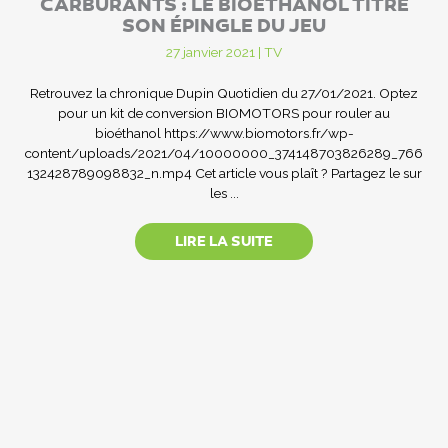
CARBURANTS : LE BIOÉTHANOL TITRE
SON ÉPINGLE DU JEU
27 janvier 2021
|
TV
Retrouvez la chronique Dupin Quotidien du 27/01/2021. Optez
pour un kit de conversion BIOMOTORS pour rouler au
bioéthanol https://www.biomotors.fr/wp-
content/uploads/2021/04/10000000_374148703826289_766
132428789098832_n.mp4 Cet article vous plaît ? Partagez le sur
les ...
LIRE LA SUITE