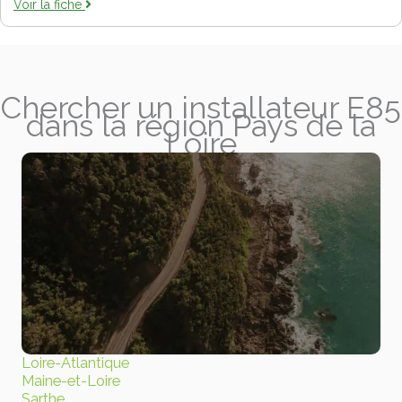
Voir la fiche
Chercher un installateur E85
dans la région Pays de la
Loire
Loire-Atlantique
Maine-et-Loire
Sarthe