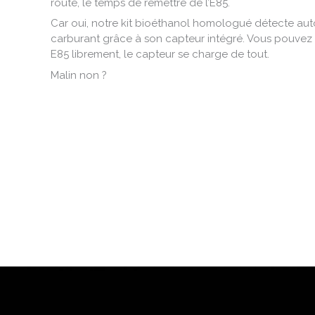
route, le temps de remettre de l’E85.
Car oui, notre kit bioéthanol homologué détecte au
carburant grâce à son capteur intégré. Vous pouvez 
E85 librement, le capteur se charge de tout.
Malin non ?