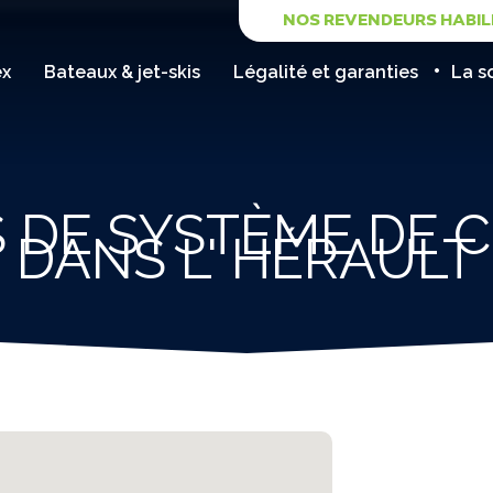
NOS REVENDEURS HABIL
ex
Bateaux & jet-skis
Légalité et garanties
La s
 DE SYSTÈME DE 
DANS L' HÉRAULT