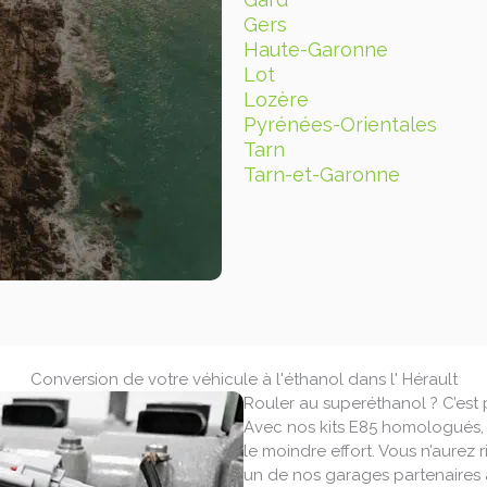
Gers
Haute-Garonne
Lot
Lozère
Pyrénées-Orientales
Tarn
Tarn-et-Garonne
Conversion de votre véhicule à l'éthanol dans l' Hérault
Rouler au superéthanol ? C’est p
Avec nos kits E85 homologués,
le moindre effort. Vous n’aurez r
un de nos garages partenaires