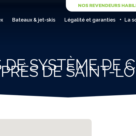
NOS REVENDEURS HABIL
ex
Bateaux & jet-skis
Légalité et garanties
La s
 DE SYSTÈME DE 
PRÈS DE SAINT-LÔ