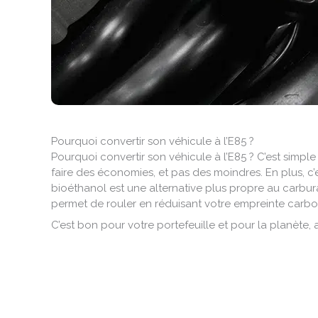
Pourquoi convertir son véhicule à l’E85 ?
Pourquoi convertir son véhicule à l’E85 ? C’est simple 
faire des économies, et pas des moindres. En plus, c’
bioéthanol est une alternative plus propre au carbura
permet de rouler en réduisant votre empreinte carbo
C’est bon pour votre portefeuille et pour la planète, 