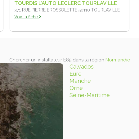
TOURDIS L’AUTO LECLERC TOURLAVILLE
371 RUE PIERRE BROSSOLETTE 50110
TOURLAVILLE
Voir la fiche
Chercher un installateur E85 dans la région
Normandie
Calvados
Eure
Manche
Orne
Seine-Maritime