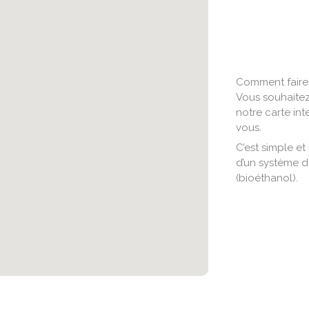
Comment faire i
Vous souhaitez 
notre carte int
vous.
C’est simple et
d’un système d
(bioéthanol).