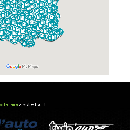
artenaire
à votre tour !