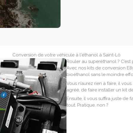
Conversion de votre véhicule à l'éthanol à Saint-Lô
Rouler au superéthanol ? C’est p
Avec nos kits de conversion E
bioéthanol sans le moindre effo
Vous n’aurez rien à faire, il vou
agréé, de faire installer un kit d
Ensuite, il vous suffira juste de
tout. Pratique, non ?