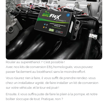
Rouler au superéthanol ? C’est possible !
Avec nos kits de conversion E85 homologués, vous pouvez
passer facilement au bioéthanol sans le moindre effort.
Vous n’aurez rien à faire, il vous suffit de prendre rendez-vous
chez un installateur agréé, de faire installer un kit de conversion
sur votre véhicule, et le tour est joué !
Ensuite, il vous suffira juste de faire le plein à la pompe, et notre
boîtier s’occupe de tout. Pratique, non ?