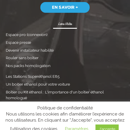
EN SAVOIR +
Liens Utiles
Espace pro (connexion)
Espace presse
Devenir installateur habilité
Rouler sans boîtier
Nos packs homologation
Les Stations Superéthanol E85
Un boitier éthanol pour votre voiture
Boîtier ou Kit éthanol : L'importance d'un boîtier éthanol
homologué
Boîtier Flex fuel : l'équipement pour convertir sa voiture à l'éthanol
Politique de confidentialité
Nous utilisons les cookies afin d’améliorer l’expérience de
nos utilisateurs. En cliquant sur ”J’accepte”, vous acceptez
Guide utilisateur
|
Mentions légales
|
Protection des données
personnelles
|
Gestion des cookies
l’utilisation des cookies.
Paramètres
J'accepte