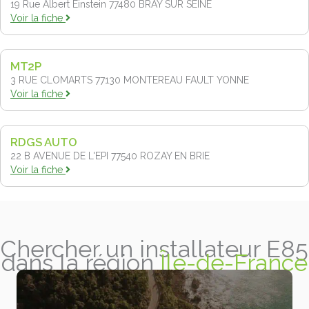
19 Rue Albert Einstein 77480
BRAY SUR SEINE
Voir la fiche
MT2P
3 RUE CLOMARTS 77130
MONTEREAU FAULT YONNE
Voir la fiche
RDGS AUTO
22 B AVENUE DE L'EPI 77540
ROZAY EN BRIE
Voir la fiche
Chercher un installateur E85
dans la région
Île-de-France