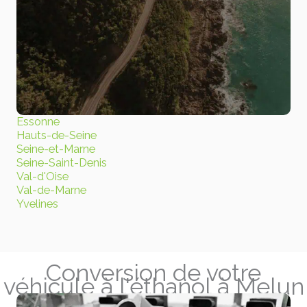
Essonne
Hauts-de-Seine
Seine-et-Marne
Seine-Saint-Denis
Val-d'Oise
Val-de-Marne
Yvelines
Conversion de votre
véhicule à l'éthanol à Melun